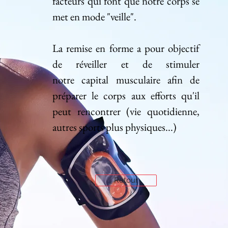
facteurs qui font que notre corps se
met en mode "veille".
La remise en forme a pour objectif
de réveiller et de stimuler
notre capital musculaire afin de
préparer le corps aux efforts qu'il
peut rencontrer (vie quotidienne,
autres sports plus physiques...)
.
Retour